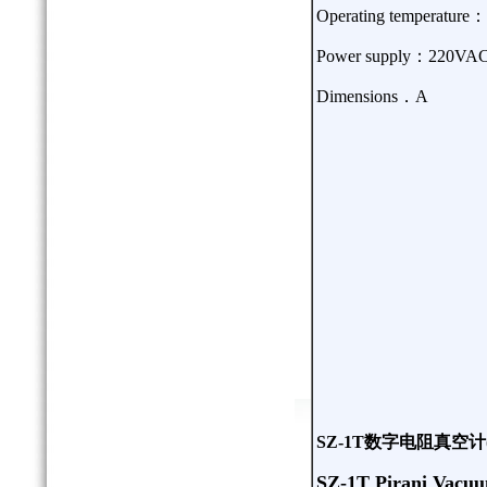
Operating temperature
：
Power supply
：
220VA
Dimensions
．
A
SZ-1T
数字电阻真空计
SZ-1T Pirani Vacu