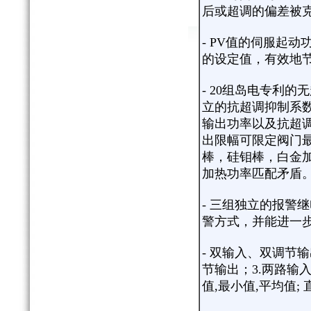
后或超调的偏差被
- PV值的伺服起
的设定值，有效地
- 20组岛电专利
立的抗超调抑制系
输出功率以及抗超
出限幅可限定阀门
棒，硅钼棒，白金
加热功率匹配矛盾
- 三组独立的报警
警方式，并能进一
- 双输入、双调节输
节输出；3.两路输
值,最小值,平均值