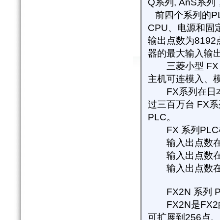
Q
系列
, AnS
系列
前四个系列的
P
CPU
、电源和固
输出点数为
8192
器的最大输入输
三菱小型
FX
主机可连模入、
FX
系列在日
过三百万台
FX
系
PLC
。
FX
系列
PLC
输入出点数
输入出点数
输入出点数
FX2N
系列
P
FX2N
是
FX2
可扩展到
256
点
.