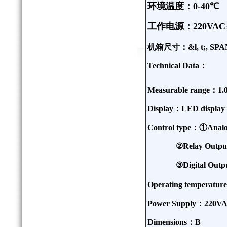
环境温度：
0-40
℃
工作电源：
220VAC
机箱尺寸：&l, t;, SPAN
Technical Data
：
Measurable range
：
1.
Display
：
LED display (
Control type
：①
Anal
②
Relay Outpu
③
Digital Outp
Operating temperature
Power Supply
：
220V
Dimensions
：
B