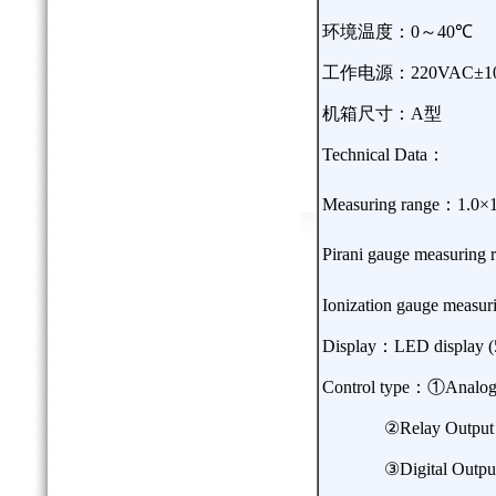
环境温度：
0
～
40
℃
工作电源：
220VAC
±
1
机箱尺寸：
A
型
Technical Data
：
Measuring range
：
1.0
×
Pirani gauge measuring 
Ionization gauge measur
Display
：
LED display (5
Control type
：①
Analog
②
Relay Output
③
Digital Outpu