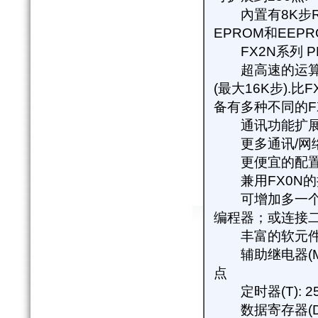
內置有
8K
步
EPROM
和
EEPR
FX2N
系列
P
超高速的运算
(
最大
16K
步
).
比
F
备有多种不同的
F
通讯功能扩展
更多通讯
/
网
更便宜的配
兼用
FX0N
的
可增加多一个
编程器；或连接
丰富的软元
辅助继电器
(
点
定时器
(T): 2
数据寄存器
(