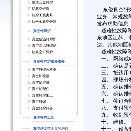
硬质合金钎焊
铝真空钎焊
东俊真空钎焊
钎焊工装夹具
业务。常规故
钛合金真空钎焊
发布求助信息
疑难性故障和
真空钎焊炉
东地区江苏、
真空低温钎焊炉
达。其他地区依
真空高温钎焊炉
疑难性故障和
铝真空钎焊炉
一、 网络或
真空钎焊炉维修服务
二、 确认是
真空钎焊合格率
三、 抵达用
真空炉检漏
四、 现场分
真空炉维修
五、 确认维
真空炉配件
六、 确认维
真空钎焊加工
七、 签订合
真空钎焊
八、 支付预
真空钎焊服务
九、 收到预
真空钎焊工艺
十、 维修。
十一、 设备
真空炉工艺人员的培训