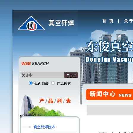
站内新闻
产品搜索
真空钎焊技术